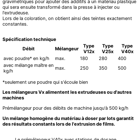
gravimétriques pour ajouter des additifs à un matériau plastique
qui sera ensuite transformé dans la presse à injecter ou
l'extrudeuse.
Lors de la coloration, on obtient ainsi des teintes exactement
constantes.
Spécification technique
Type
Type
Type
Débit
Mélangeur
V12x
V25x
V40x
avec poudre* en kg/h
max.
180
280
400
avec mélange maître en
max.
250
350
500
kg/h
*seulement une poudre qui s'écoule bien
Les mélangeurs Vx alimentent les extrudeuses ou d'autres
machines
Prémélangeur pour des débits de machine jusqu'à 500 kg/h
Un mélange homogène du matériau à doser par lots garantit
des résultats constants lors de l'extrusion de films.
Le prémélangeur V40x avec stations de dosage