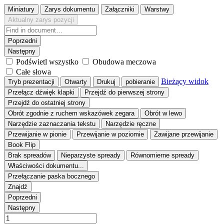
Miniatury
Zarys dokumentu
Załączniki
Warstwy
Aktualny zarys pozycji
Poprzedni
Następny
Podświetl wszystko
Obudowa meczowa
Całe słowa
Bieżący widok
Tryb prezentacji
Otwarty
Drukuj
pobieranie
Przełącz dźwięk klapki
Przejdź do pierwszej strony
Przejdź do ostatniej strony
Obrót zgodnie z ruchem wskazówek zegara
Obrót w lewo
Narzędzie zaznaczania tekstu
Narzędzie ręczne
Przewijanie w pionie
Przewijanie w poziomie
Zawijane przewijanie
Book Flip
Brak spreadów
Nieparzyste spready
Równomierne spready
Właściwości dokumentu...
Przełączanie paska bocznego
Znajdź
Poprzedni
Następny