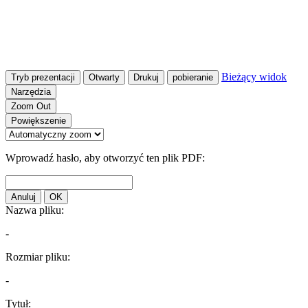
Bieżący widok
Tryb prezentacji
Otwarty
Drukuj
pobieranie
Narzędzia
Zoom Out
Powiększenie
Wprowadź hasło, aby otworzyć ten plik PDF:
Anuluj
OK
Nazwa pliku:
-
Rozmiar pliku:
-
Tytuł: