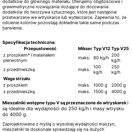
dodatków do głównego materiału. Oferujemy objętościowe i
grawimetryczne rozwiązania dozujące do dozowania
dodatków do tworzywa sztucznego, które jest następnie
przetwarzane we wtryskarce lub wytłaczarce. Zapewnia to, że
odcienie kolorów pozostają dokładnie takie same podczas
barwienia.
Specyfikacja techniczna:
Przepustowość
Mikser
Typ V12
Typ V25
z proszkiem* i materiałem
200
maks.
80 kg/h
pierwotnym
kg/h
100
250
z przedmieszką
maks.
kg/h
kg/h
Waga strzału
z proszkiem
maks.
1000 g
2000 g
z przedmieszką
maks.
1500 g
4000 g
i
Mieszalniki wstępne typu V są przeznaczone do wtryskarek
są idealne dla wydajności do 250 kg/h i masy wtrysku
do 4000 g.
Zaprojektowane z myślą o wysokiej wydajności maszyn,
mieszalniki te doskonale sprawdzają się na dużych