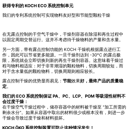
获得专利的 KOCH ECO 系统控制单元
我们的专利系统控制可实现物料友好型和节能型颗粒干燥
在无露点控制的干空气干燥中，干燥剂容器在除湿和再生过程中
以固定周期交替运行。这并不考虑待干燥物料的产量和含水量。
另一方面，带有露点控制功能的 KOCH 干燥机根据露点进行工
作，因此可以节省更多能源。一旦干燥剂达到 -30°C 的露点极
限，系统就会立即切换到新的再生干燥剂容器。这意味着干燥过
程与物料相适应：对于非常潮湿的颗粒物料，切换周期较短，而
对于含水量低的颗粒物料，切换周期则相应较长。
露点控制干燥的优势显而易见：
节能
效果
好，最终产品的质量稳
定
。
我们的 ECO 系统控制保证 PA、PC、LCP、POM 等吸湿性材料不
会过度干燥：
在干燥空气干燥过程中，储存容器中的材料被干燥至 "加工所需的
剩余水分"。如果从容器中取出的材料很少或根本没有，则进一步
干燥会导致过度干燥和材料损坏。
KOCH ÖKO 系统控制装置可防止这种情况发生！