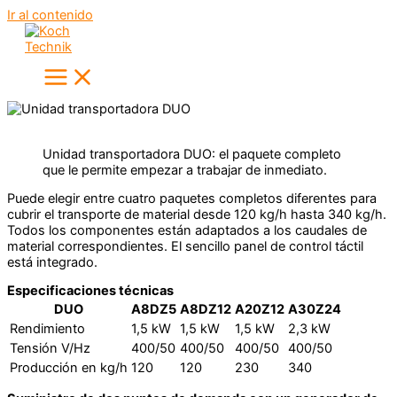
Ir al contenido
Unidad transportadora DUO: el paquete completo
que le permite empezar a trabajar de inmediato.
Puede elegir entre cuatro paquetes completos diferentes para
cubrir el transporte de material desde 120 kg/h hasta 340 kg/h.
Todos los componentes están adaptados a los caudales de
material correspondientes. El sencillo panel de control táctil
está integrado.
Especificaciones técnicas
DUO
A8DZ5
A8DZ12
A20Z12
A30Z24
Rendimiento
1,5 kW
1,5 kW
1,5 kW
2,3 kW
Tensión V/Hz
400/50
400/50
400/50
400/50
Producción en kg/h
120
120
230
340