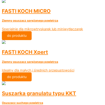
FASTI KOCH MICRO
Ziemny osuszacz sprężonego powietrza
Specjalnie dla mikrowtryskarek lub miniwytłaczarek
do produktu
FASTI KOCH Xpert
Ziemny osuszacz sprężonego powietrza
Idealny dla małych i średnich przepustowości
do produktu
Suszarka granulatu typu KKT
Osuszacz suchego powietrza