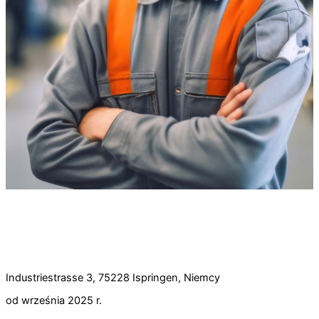
Szkolenie na mechanika przemysłowego
(m/k/d) – rozpoczęcie w 2026 r.
Posiadasz wiedzę techniczną, zdolności manualne
oraz zainteresowanie maszynami i systemami? W
takim razie ten staż jest właśnie dla Ciebie!
Industriestrasse 3, 75228 Ispringen, Niemcy
od września 2025 r.